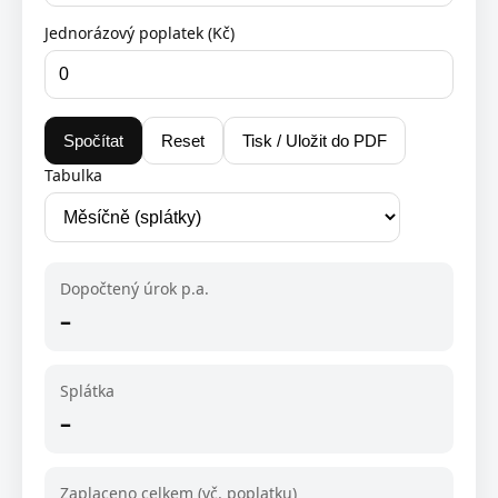
Jednorázový poplatek (Kč)
Spočítat
Reset
Tisk / Uložit do PDF
Tabulka
Dopočtený úrok p.a.
–
Splátka
–
Zaplaceno celkem (vč. poplatku)