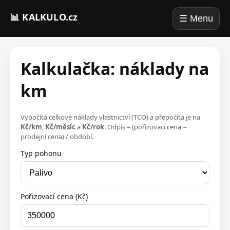
📊 KALKULO.cz
☰ Menu
Kalkulačka: náklady na
km
Vypočítá celkové náklady vlastnictví (TCO) a přepočítá je na
Kč/km
,
Kč/měsíc
a
Kč/rok
. Odpis = (pořizovací cena −
prodejní cena) / období.
Typ pohonu
Pořizovací cena (Kč)